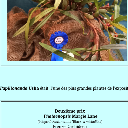
Papilionanda
Usha
était
l'une des plus grandes plantes de l'expos
Deuxième prix
Phalaenopsis
Margie Lane
(étiqueté
Phal. mannii
'Black' x
micholitzii
)
Frenzel Orchideen