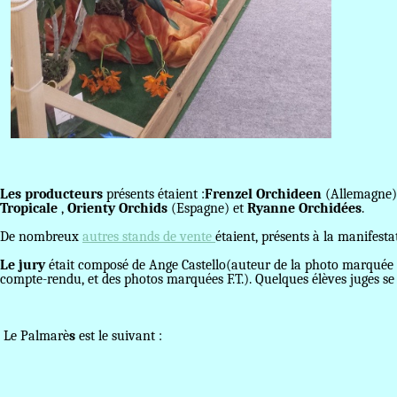
Les producteurs
présents étaient :
Frenzel Orchideen
(Allemagne)
Tropicale
,
Orienty Orchids
(Espagne) et
Ryanne Orchidées
.
De nombreux
autres stands de vente
étaient, présents à la manifesta
Le jury
était composé de Ange Castello(auteur de la photo marquée 
compte-rendu, et des photos marquées F.T.). Quelques élèves juges se s
Le Palmarè
s
est le suivant :