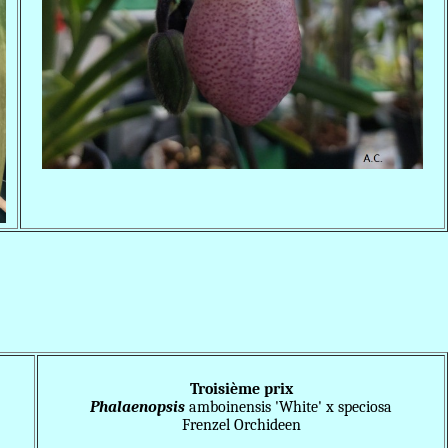
Troisième prix
Phalae
nopsis
amboinensis 'White' x speciosa
Frenzel Orchideen