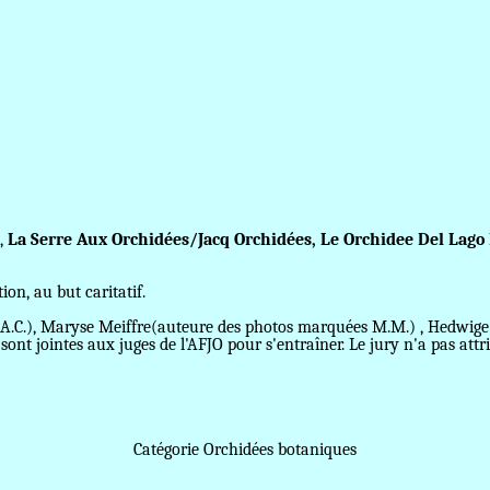
,
La Serre Aux Orchidées/
Jacq Orchidées,
Le Orchidee Del Lago
tion, au but caritatif.
A.C.), Maryse Meiffre(auteure des photos marquées M.M.) , Hedwige 
ont jointes aux juges de l'AFJO pour s'entraîner. Le jury n'a pas attr
Catégorie Orchidées botaniques