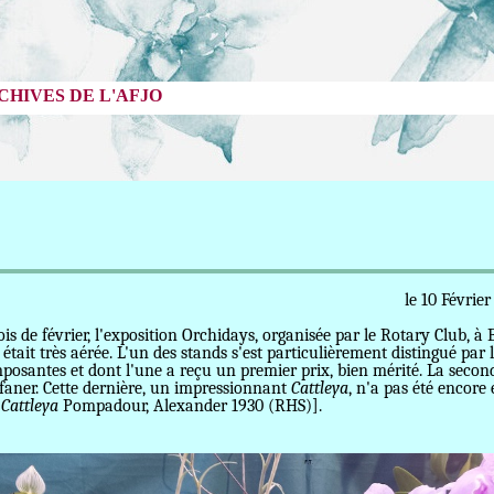
CHIVES DE L'AFJO
Bouc-bel-Air le 10 Février 2
février, l'exposition Orchidays, organisée par le Rotary Club, à Bouc-
tait très aérée. L'un des stands s'est particulièrement distingué par l
imposantes et dont l'une a reçu un premier prix, bien mérité. La seco
faner. Cette dernière, un impressionnant
Cattleya
, n'a pas été encore 
e
Cattleya
Pompadour, Alexander 1930 (RHS)].