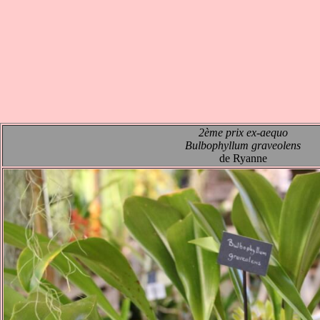
2ème prix
ex-aequo
Bulbop
hyllum graveolens
de Ryanne