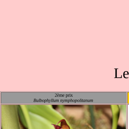
Le
2ème prix
Bulbophyllum nymphopolitanum