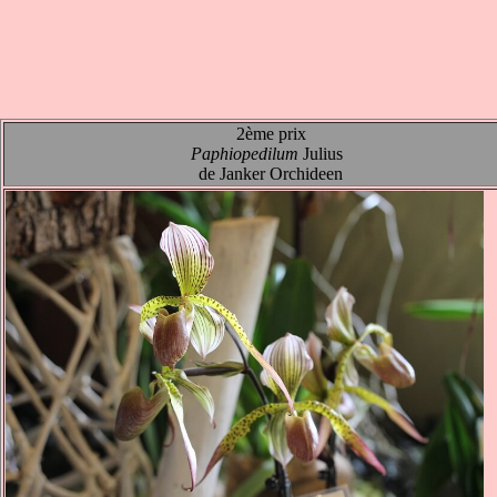
2ème prix
Paphiopedilum
Julius
de Janker Orchideen