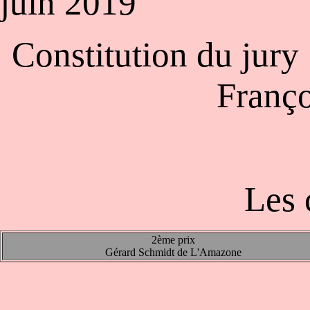
juin 2019
Constitution du jury 
Franço
Les 
2ème prix
Gérard Schmidt de L'Amazone